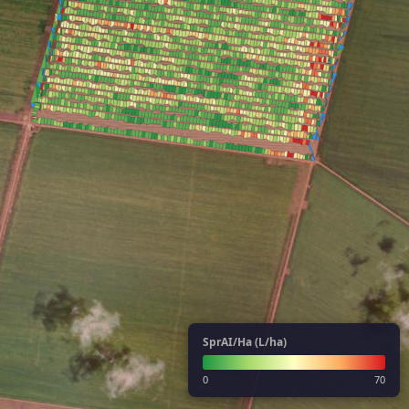
SprAI/Ha (L/ha)
0
70